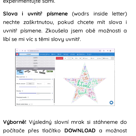
experimentujte sami.
Slova i uvnitř písmene
(wodrs inside letter)
nechte zaškrtnutou, pokud chcete mít slova i
uvnitř písmene. Zkoušela jsem obě možnosti a
líbí se mi víc s těmi slovy uvnitř.
Výborně!
Výsledný slovní mrak si stáhneme do
počítače přes tlačítko
DOWNLOAD
a možnost