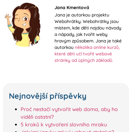
Jana Kmentová
Jana je autorkou projektu
Webohrátky. Webohrátky jsou
místem, kde děti najdou návody
a nápady, jak tvořit weby
hravým způsobem. Jana je také
autorkou
několika online kurzů,
které děti učí tvořit webové
stránky od úplných základů.
Jana Kmentová
9 března, 2026
Nejnovější příspěvky
Proč nestačí vytvořit web doma, aby ho
viděli ostatní?
5 kroků k vytvoření slovního mraku
Jakými jazyky mluví webová stránka?