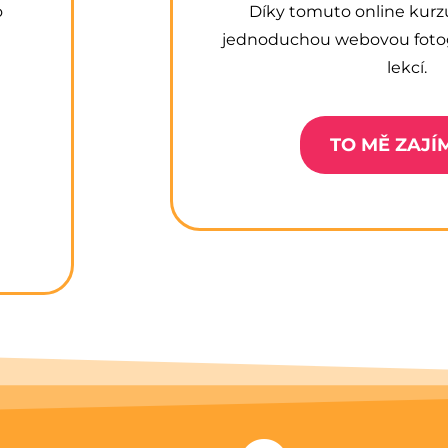
o
Díky tomuto online kurzu 
jednoduchou webovou fotog
lekcí.
TO MĚ ZAJÍ