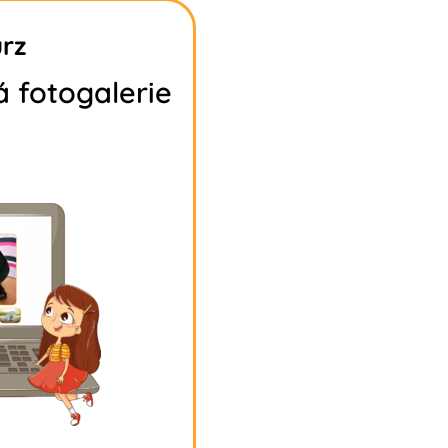
urz
 fotogalerie