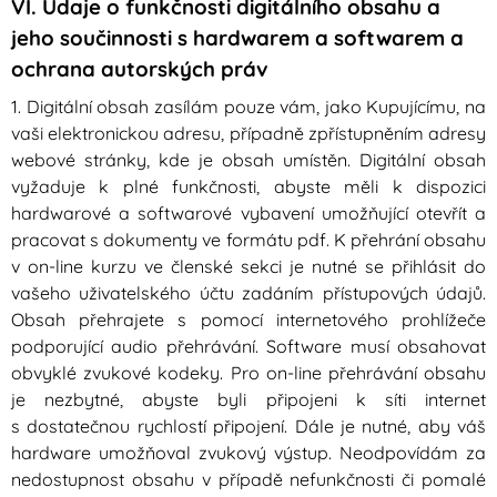
VI. Údaje o funkčnosti digitálního obsahu a
jeho součinnosti s hardwarem a softwarem a
ochrana autorských práv
1. Digitální obsah zasílám pouze vám, jako Kupujícímu, na
vaši elektronickou adresu, případně zpřístupněním adresy
webové stránky, kde je obsah umístěn. Digitální obsah
vyžaduje k plné funkčnosti, abyste měli k dispozici
hardwarové a softwarové vybavení umožňující otevřít a
pracovat s dokumenty ve formátu pdf. K přehrání obsahu
v on-line kurzu ve členské sekci je nutné se přihlásit do
vašeho uživatelského účtu zadáním přístupových údajů.
Obsah přehrajete s pomocí internetového prohlížeče
podporující audio přehrávání. Software musí obsahovat
obvyklé zvukové kodeky. Pro on-line přehrávání obsahu
je nezbytné, abyste byli připojeni k síti internet
s dostatečnou rychlostí připojení. Dále je nutné, aby váš
hardware umožňoval zvukový výstup. Neodpovídám za
nedostupnost obsahu v případě nefunkčnosti či pomalé