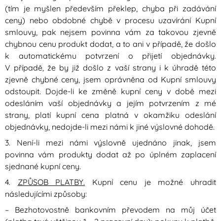
(tím je myšlen především překlep, chyba při zadávání
ceny) nebo obdobné chybě v procesu uzavírání Kupní
smlouvy, pak nejsem povinna vám za takovou zjevně
chybnou cenu produkt dodat, a to ani v případě, že došlo
k automatickému potvrzení o přijetí objednávky.
V případě, že by již došlo z vaší strany i k úhradě této
zjevně chybné ceny, jsem oprávněna od Kupní smlouvy
odstoupit. Dojde-li ke změně kupní ceny v době mezi
odesláním vaší objednávky a jejím potvrzením z mé
strany, platí kupní cena platná v okamžiku odeslání
objednávky, nedojde-li mezi námi k jiné výslovné dohodě.
3. Není-li mezi námi výslovně ujednáno jinak, jsem
povinna vám produkty dodat až po úplném zaplacení
sjednané kupní ceny.
4.
ZPŮSOB PLATBY.
Kupní cenu je možné uhradit
následujícími způsoby:
– Bezhotovostně bankovním převodem na můj účet