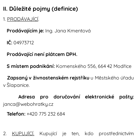
II. Důležité pojmy (definice)
1.
PRODÁVAJÍCÍ
.
Prodávajícím je:
Ing. Jana Kmentová
IČ:
04973712
Prodávající není plátcem DPH.
S místem podnikání:
Komenského 556, 664 42 Modřice
Zapsaný v živnostenském rejstříku
u Městského úřadu
v Šlapanice.
Adresa pro doručování elektronické pošty:
janca@webohratky.cz
Telefon:
+420 775 232 684
2.
KUPUJÍCÍ.
Kupující je ten, kdo prostřednictvím