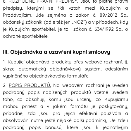
6.
ROZHODNÉ PRÁVNÍ PŘEDPISY.
Jsou to platné právní
předpisy, kterými se řídí vztah mezi Kupujícím a
Prodávajícím. Jde zejména o zákon č. 89/2012 Sb.,
občanský zákoník (dále též jen „NOZ“) a v případech, kdy
je Kupujícím spotřebitel, je to i zákon č. 634/1992 Sb., o
ochraně spotřebitele.
III. Objednávka a uzavření kupní smlouvy
1.
Kupující objednává produkty přes webové rozhraní
, tj.
skrze automatický objednávkový systém, odesláním
vyplněného objednávkového formuláře.
2.
POPIS PRODUKTŮ.
Na webovém rozhraní je uveden
podrobný popis nabízených produktů včetně uvedení
toho, co obsahují, komu jsou určeny, co Kupujícímu
mohou přinést a v jakém formátu je poskytovány,
případně, zda jsou pro jejich efektivní používání a
absolvování nutné ještě nějaké další podmínky. Je zde i
podrobný popis bonusů, které jsou k jednotlivým