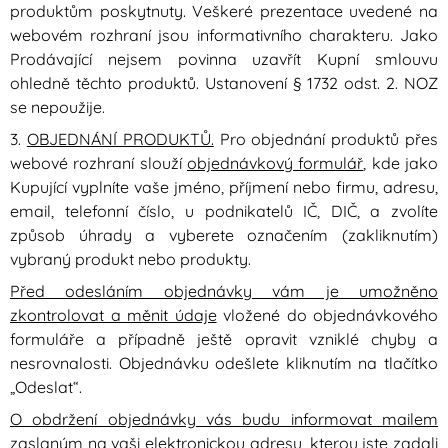
produktům poskytnuty. Veškeré prezentace uvedené na
webovém rozhraní jsou informativního charakteru. Jako
Prodávající nejsem povinna uzavřít Kupní smlouvu
ohledně těchto produktů. Ustanovení § 1732 odst. 2. NOZ
se nepoužije.
3.
OBJEDNÁNÍ PRODUKTŮ.
Pro objednání produktů přes
webové rozhraní slouží
objednávkový formulář
, kde jako
Kupující vyplníte vaše jméno, příjmení nebo firmu, adresu,
email, telefonní číslo, u podnikatelů IČ, DIČ, a zvolíte
způsob úhrady a vyberete označením (zakliknutím)
vybraný produkt nebo produkty.
Před odesláním objednávky vám je umožněno
zkontrolovat a měnit údaje
vložené do objednávkového
formuláře a případně ještě opravit vzniklé chyby a
nesrovnalosti. Objednávku odešlete kliknutím na tlačítko
„Odeslat“.
O obdržení objednávky vás budu informovat mailem
zaslaným na vaši elektronickou adresu, kterou jste zadali