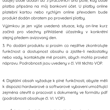
údaje) bude dodán do 3 pracovních dnů poté, kdy bude
platba připsána na můj bankovní účet. U platby online
platební kartou nebo rychlým online převodem bude
produkt dodán obratem po provedení platby.
Výjimkou je jen výše uvedená situace, kdy on-line kurz
začíná pro všechny přihlášené účastníky v konkrétní
stejný předem avizovaný den.
3. Po dodání produktu si prosím co nejdříve zkontrolujte
funkčnost a dostupnost obsahu a zjistíte-li nedostatky
nebo vady, kontaktujte mě prosím, abych mohla provést
nápravu. Podrobnosti jsou uvedeny v čl. VIII těchto VOP.
4. Digitální obsah vyžaduje k plné funkčnosti, abyste měli
k dispozici hardwarové a softwarové vybavení umožňující
zejména otevřít a pracovat s dokumenty ve formátu pdf
(podrobnosti obsahuje čl. VI. VOP).