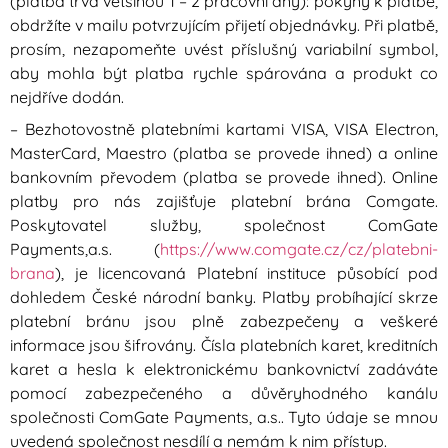
(platba trvá většinou 1 – 2 pracovní dny): pokyny k platbě,
obdržíte v mailu potvrzujícím přijetí objednávky. Při platbě,
prosím, nezapomeňte uvést příslušný variabilní symbol,
aby mohla být platba rychle spárována a produkt co
nejdříve dodán.
– Bezhotovostně platebními kartami VISA, VISA Electron,
MasterCard, Maestro (platba se provede ihned) a online
bankovním převodem (platba se provede ihned).
Online
platby pro nás zajišťuje platební brána Comgate.
Poskytovatel služby, společnost ComGate
Payments,a.s.
(
https://www.comgate.cz/cz/platebni-
brana
)
, je licencovaná Platební instituce působící pod
dohledem České národní banky. Platby probíhající skrze
platební bránu jsou plně zabezpečeny a veškeré
informace jsou šifrovány.
Čísla platebních karet, kreditních
karet a hesla k elektronickému bankovnictví zadáváte
pomocí zabezpečeného a důvěryhodného kanálu
společnosti ComGate Payments, a.s.. Tyto údaje se mnou
uvedená společnost nesdílí a nemám k nim přístup.