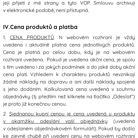
její přijetí z mé strany a tyto VOP. Smlouvu archivuji
v elektronické podobě, není přístupná.
IV.Cena produktů a platba
1.
CENA PRODUKTŮ
. N webovém rozhraní je vždy
uvedena i aktuálně platná cena jednotlivých produktů.
Cena je platná po celou dobu, kdy je na webovém
rozhraní uvedena. Pokud je uvedena akční cena, je spolu
s tím uvedeno i za jakých podmínek a do jaké doby akční
cena platí. Vzhledem k charakteru produktů nevznikají
žádné náklady na dopravu a ani další náklady spojené
s jeho dodáním. Kalkulovaná cena uvedená v souhrnu
objednávky (tj. předtím než kliknete na tlačítko „Odeslat“)
je proto již konečnou cenou.
2.
Sjednanou kupní cenou je cena uvedená u produktu
v okamžiku odeslání vaší objednávky
(uvedená
v odeslaném objednávkovém formuláři). Pokud by došlo
ke zjevné chybě při uvedení ceny na webovém rozhraní