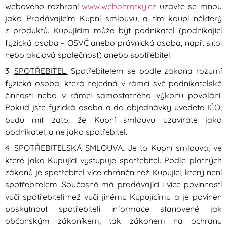
webového rozhraní
www.webohratky.cz
uzavře se mnou
jako Prodávajícím Kupní smlouvu, a tím koupí některý
z produktů. Kupujícím může být podnikatel (podnikající
fyzická osoba – OSVČ anebo právnická osoba, např. s.r.o.
nebo akciová společnost) anebo spotřebitel.
3.
SPOTŘEBITEL.
Spotřebitelem se podle zákona rozumí
fyzická osoba, která nejedná v rámci své podnikatelské
činnosti nebo v rámci samostatného výkonu povolání.
Pokud jste fyzická osoba a do objednávky uvedete IČO,
budu mít zato, že Kupní smlouvu uzavíráte jako
podnikatel, a ne jako spotřebitel.
4.
SPOTŘEBITELSKÁ SMLOUVA.
Je to Kupní smlouva, ve
které jako Kupující vystupuje spotřebitel. Podle platných
zákonů je spotřebitel více chráněn než Kupující, který není
spotřebitelem. Současně má prodávající i více povinností
vůči spotřebiteli než vůči jinému Kupujícímu a je povinen
poskytnout spotřebiteli informace stanovené jak
občanským zákoníkem, tak zákonem na ochranu