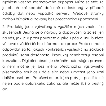
rychlosti vašeho internetového připojení. Může se stát, že
je obsah krátkodobě dočasně nedostupný v případě
údržby dat nebo výpadků serveru. Webové stránky
mohou být aktualizovány bez předchozího upozornění.
2. Produkty jsou vytvořeny s využitím mých znalostí a
zkušeností. Jedná se o návody a doporučení a záleží jen
na vás, jak je v praxi použijete a jakou péči a úsilí budete
věnovat uvádění těchto informací do praxe. Proto nemohu
odpovídat za to, jakých konkrétních výsledků na základě
produktů sami dosáhnete. Produkty nenahrazují osobní
konzultaci. Digitální obsah je chráněn autorským právem
a není možné jej bez mého předchozího výslovného
písemného souhlasu dále šířit nebo umožnit jeho užití
dalším osobám. Porušení autorských práv je postižitelné
nejen podle autorského zákona, ale může jít i o trestný
čin.
3.
UŽIVATELSKÝ ÚČET
. Po zakoupení on-line kurzu