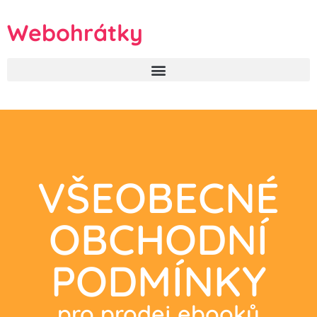
Webohrátky
VŠEOBECNÉ
OBCHODNÍ
PODMÍNKY
pro prodej ebooků