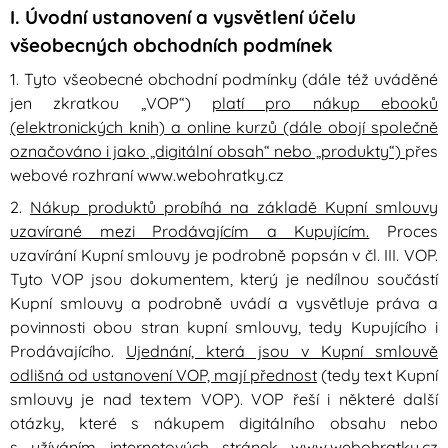
I. Úvodní ustanovení a vysvětlení účelu
všeobecných obchodních podmínek
1. Tyto všeobecné obchodní podmínky (dále též uváděné
jen zkratkou „VOP“)
platí pro nákup ebooků
(elektronických knih) a online kurzů (dále obojí společně
označováno i jako „digitální obsah“ nebo „produkty“)
přes
webové rozhraní www.webohratky.cz
2.
Nákup produktů probíhá na základě Kupní smlouvy
uzavírané mezi Prodávajícím a Kupujícím.
Proces
uzavírání Kupní smlouvy je podrobně popsán v čl. III. VOP.
Tyto VOP jsou dokumentem, který je nedílnou součástí
Kupní smlouvy a podrobně uvádí a vysvětluje práva a
povinnosti obou stran kupní smlouvy, tedy Kupujícího i
Prodávajícího.
Ujednání, která jsou v Kupní smlouvě
odlišná od ustanovení VOP, mají přednost
(tedy text Kupní
smlouvy je nad textem VOP). VOP řeší i některé další
otázky, které s nákupem digitálního obsahu nebo
s užíváním internetových stránek www.webohratky.cz