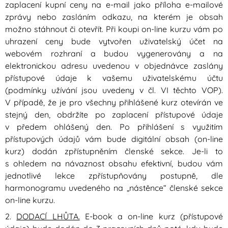
zaplacení kupní ceny na e-mail jako příloha e-mailové
zprávy nebo zasláním odkazu, na kterém je obsah
možno stáhnout či otevřít. Při koupi on-line kurzu vám po
uhrazení ceny bude vytvořen uživatelský účet na
webovém rozhraní a budou vygenerovány a na
elektronickou adresu uvedenou v objednávce zaslány
přístupové údaje k vašemu uživatelskému účtu
(podmínky užívání jsou uvedeny v čl. VI těchto VOP).
V případě, že je pro všechny přihlášené kurz otevírán ve
stejný den, obdržíte po zaplacení přístupové údaje
v předem ohlášený den. Po přihlášení s využitím
přístupových údajů vám bude digitální obsah (on-line
kurz) dodán zpřístupněním členské sekce. Je-li to
s ohledem na návaznost obsahu efektivní, budou vám
jednotlivé lekce zpřístupňovány postupně, dle
harmonogramu uvedeného na „nástěnce“ členské sekce
on-line kurzu.
2.
DODACÍ LHŮTA.
E-book a on-line kurz (přístupové