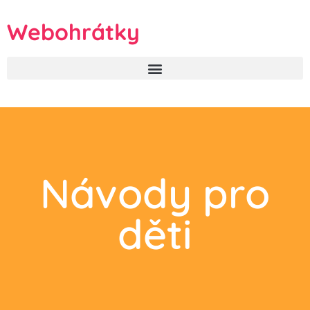
Webohrátky
Návody pro
děti