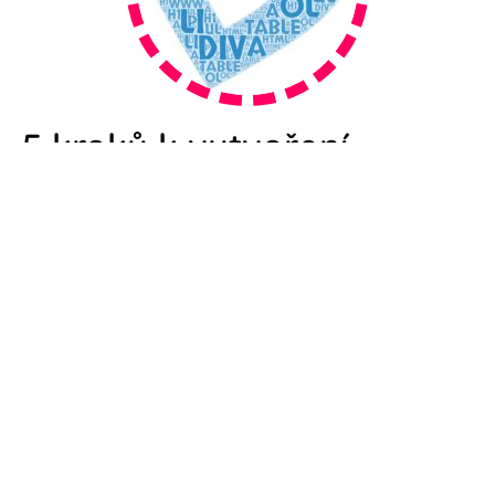
5 kroků k vytvoření
slovního mraku
V tomto návodu si společně vytvoříme zajímavý
grafický prvek, který může zkrášlit Vaše webové
stránky. Tomuto grafickému prvku se říká
slovní mrak
(v anglickém originále
wordcloud
). Stačí projít 5 kroků
a vytvoříte si svůj originální slovní mrak.
JDEME NA TO