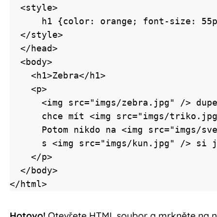
  <style>

      h1 {color: orange; font-size: 55px;}

  </style>

  </head>

  <body>

    <h1>Zebra</h1>                        

    <p>

      <img src="imgs/zebra.jpg" /> dupe nohama, <br>

      chce mít <img src="imgs/triko.jpg" /> s pruhama. <br>

      Potom nikdo na <img src="imgs/svet.jpg" />,<br> 

      s <img src="imgs/kun.jpg" /> si ji nesplete.

    </p>      

  </body>

</html>
Hotovo!
Otevřete HTML soubor a mrkněte na na