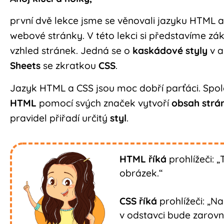
první dvě lekce jsme se věnovali jazyku HTML a
webové stránky. V této lekci si představíme zák
vzhled stránek. Jedná se o
kaskádové styly
v a
Sheets
se zkratkou
CSS
.
Jazyk HTML a CSS jsou moc dobří parťáci. Spol
HTML
pomocí svých značek vytvoří
obsah strá
pravidel přiřadí určitý
styl
.
HTML říká
prohlížeči: 
obrázek.“
CSS říká
prohlížeči: „N
v odstavci bude zarovn