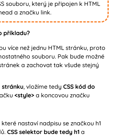
SS souboru,
který je připojen k HTML
head a značku link.
 příkladu?
nou více než jednu HTML stránku, proto
 samostatného souboru. Pak bude možné
stránek a zachovat tak všude stejný
 stránku
, vložíme tedy
CSS kód do
načku
<style>
a koncovou značku
, které nastaví nadpisu se značkou h1
lů.
CSS selektor bude tedy h1
a