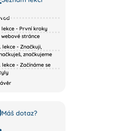
vod
. lekce - První kroky
 webové stránce
. lekce - Značkuji,
načkuješ, značkujeme
. lekce - Začínáme se
tyly
ávěr
Máš dotaz?