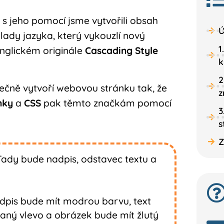
 s jeho pomocí jsme vytvořili obsah
Ú
lady jazyka, který vykouzlí nový
1
nglickém originále
Cascading Style
k
2
ečně vytvoří webovou stránku tak, že
z
nky
a
CSS
pak těmto značkám pomocí
3
s
Z
„Tady bude nadpis, odstavec textu a
adpis bude mít modrou barvu, text
aný vlevo a obrázek bude mít žlutý