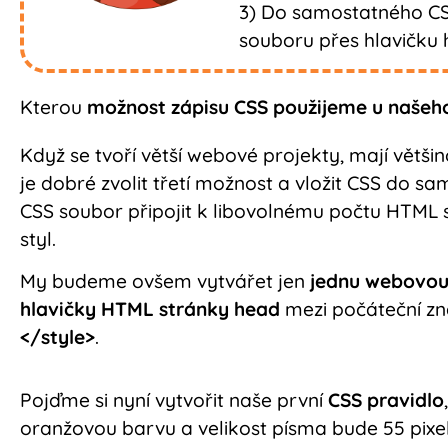
3) Do samostatného C
souboru přes hlavičku 
Kterou
možnost zápisu CSS použijeme u našeho
Když se tvoří větší webové projekty, mají větši
je dobré zvolit třetí možnost a vložit CSS do
CSS soubor připojit k libovolnému počtu HTML 
styl.
My budeme ovšem vytvářet jen
jednu webovou
hlavičky HTML stránky head
mezi počáteční z
</style>
.
Pojďme si nyní vytvořit naše první
CSS pravidlo
oranžovou barvu a velikost písma bude 55 pixe