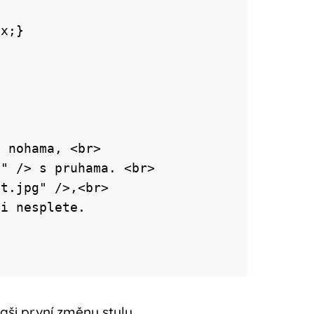
ši první změnu stylu.