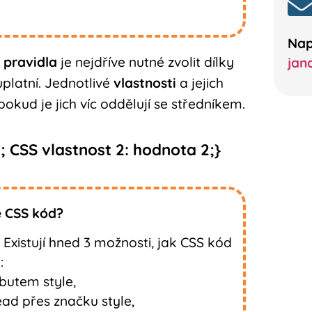
Nap
 pravidla
je nejdříve nutné zvolit dílky
jan
 uplatní. Jednotlivé
vlastnosti
a jejich
 pokud je jich víc oddělují se středníkem.
; CSS vlastnost 2: hodnota 2;}
 CSS kód?
. Existují hned 3 možnosti, jak CSS kód
:
butem style,
ad přes značku style,