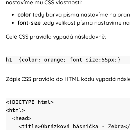
nastavíme mu CSS vlastnosti:
color
tedy barva písma nastavíme na oran
font-size
tedy velikost písma nastavíme na
Celé CSS pravidlo vypadá následovně:
h1  {color: orange; font-size:55px;
}
Zápis CSS pravidla do HTML kódu vypadá násl
<!DOCTYPE html>

<html>

  <head>

    <title>Obrázková básnička - Zebra</title>
