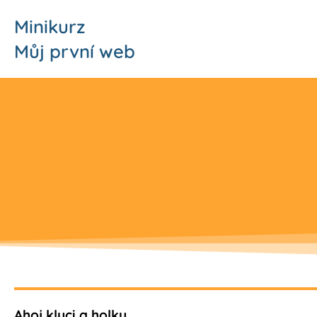
Minikurz
Můj první web
Ahoj kluci a holky,