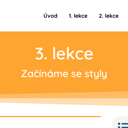
Úvod
1. lekce
2. lekce
3. lekce
Začínáme se styly