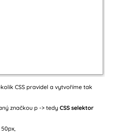
olik CSS pravidel a vytvoříme tak
aný značkou p -> tedy
CSS selektor
 50px,