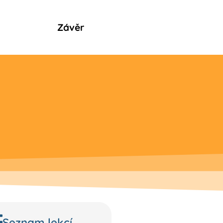
3. lekce
Závěr
Seznam lekcí