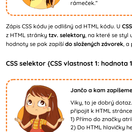
rámeček.“
Zápis CSS kódu je odlišný od HTML kódu. U
CSS
z HTML stránky
tzv. selektory
, na které se styl
hodnoty se pak zapíší
do složených závorek
, a
CSS selektor {CSS vlastnost 1: hodnota 1
Jančo a kam zapíšeme
Viky, to je dobrý dotaz
připojit k HTML stránce
1) Přímo do značky atri
2) Do HTML hlavičky he