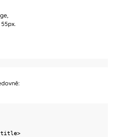
ge,
 55px.
edovně: