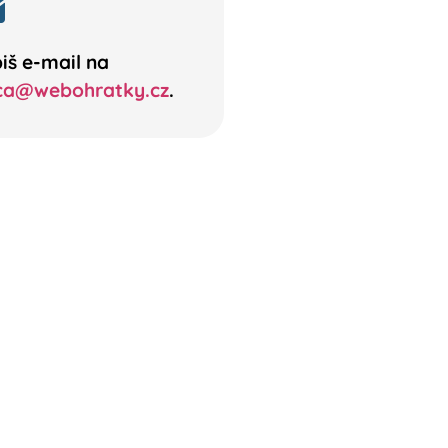
iš e-mail na
ca@webohratky.cz
.