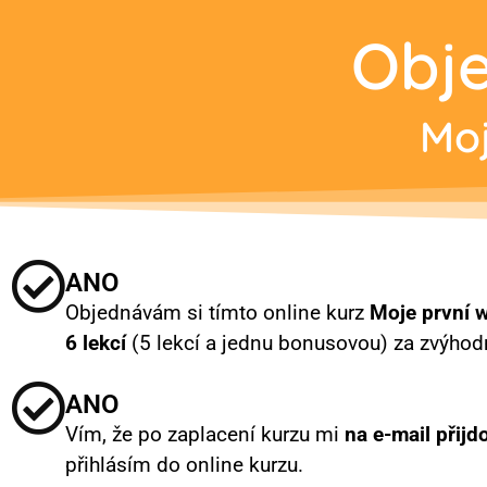
Obje
Moj
ANO
Objednávám si tímto online kurz
Moje první 
6 lekcí
(5 lekcí a jednu bonusovou) za zvýho
ANO
Vím, že po zaplacení kurzu mi
na e-mail přijd
přihlásím do online kurzu.