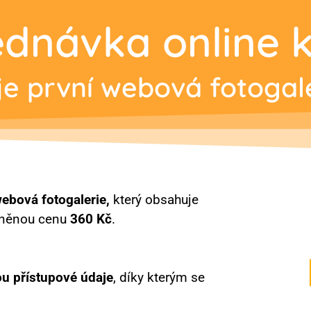
dnávka online 
e první webová fotogal
webová fotogalerie,
který obsahuje
dněnou cenu
360 Kč
.
ou přístupové údaje
, díky kterým se