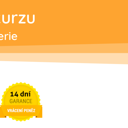
kurzu
erie